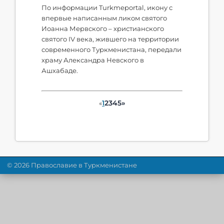
По информации Turkmeportal, икону с
впервые написанным ликом святого
Иоанна Мервского – христианского
святого IV века, жившего на территории
современного Туркменистана, передали
храму Александра Невского в
Ашхабаде.
1
2
3
4
5
»
«
© 2026 Православие в Туркменистане