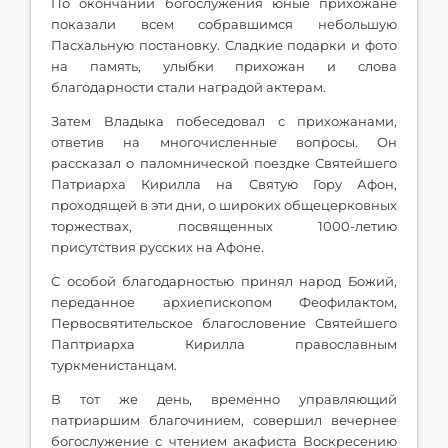
По окончании богослужения юные прихожане
показали всем собравшимся небольшую
Пасхальную постановку. Сладкие подарки и фото
на память, улыбки прихожан и слова
благодарности стали наградой актерам.
Затем Владыка побеседовал с прихожанами,
ответив на многочисленные вопросы. Он
рассказал о паломнической поездке Святейшего
Патриарха Кирилла на Святую Гору Афон,
проходящей в эти дни, о широких общецерковных
торжествах, посвященных 1000-летию
присутствия русских на Афоне.
С особой благодарностью принял народ Божий,
переданное архиепископом Феофилактом,
Первосвятительское благословение Святейшего
Паптриарха Кирилла православным
туркменистанцам.
В тот же день, временно управляющий
патриаршим благочинием, совершил вечернее
богослужение с чтением акафиста Воскресению