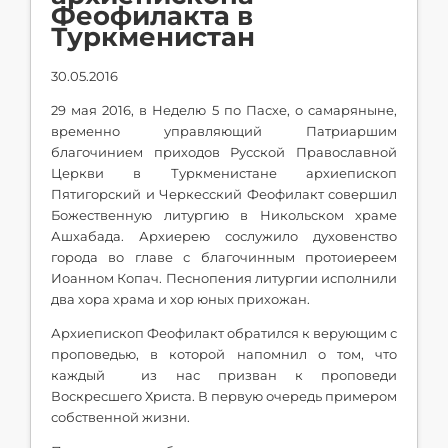
Феофилакта в
Туркменистан
30.05.2016
29 мая 2016, в Неделю 5 по Пасхе, о самаряныне,
временно управляющий Патриаршим
благочинием приходов Русской Православной
Церкви в Туркменистане архиепископ
Пятигорский и Черкесский Феофилакт совершил
Божественную литургию в Никольском храме
Ашхабада. Архиерею сослужило духовенство
города во главе с благочинным протоиереем
Иоанном Копач. Песнопения литургии исполнили
два хора храма и хор юных прихожан.
Архиепископ Феофилакт обратился к верующим с
проповедью, в которой напомнил о том, что
каждый из нас призван к проповеди
Воскресшего Христа. В первую очередь примером
собственной жизни.