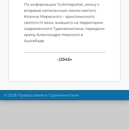
По информации Turkmeportal, икону с
впервые написанным ликом святого
Иоанна Мервского – христианского
святого IV века, жившего на территории
современного Туркменистана, передали
храму Александра Невского в
Ашхабаде.
1
2
3
4
5
»
«
© 2026 Православие в Туркменистане