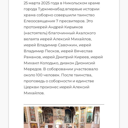
25 марта 2025 года в Никольском храме
города Туркменабад впервые истории
храма соборно совершили таинство
Елеоосвящения 7 пресвитеров. Это
протоиерей Андрей Кирьяков
(настоятель) благочинный Ахалского
велаята иерей Алексий Михайлов,
иерей Владимир Савочкин, иерей
Владимир Песков, иерей Вячеслав
Раманов, иерей Дмитрий Киреев, иерей
Михаил Колодько, диакон Дионисий
Мередов. В соборовании участвовало
около 100 человек. После таинства,
проповедь о соборности и единстве
Церкви произнес иерей Алексий
Михайлов.