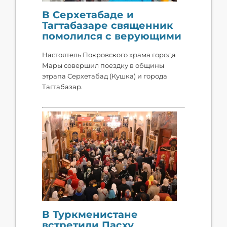
В Серхетабаде и
Тагтабазаре священник
помолился с верующими
Настоятель Покровского храма города
Мары совершил поездку в общины
этрапа Серхетабад (Кушка) и города
Тагтабазар.
В Туркменистане
встретили Пасху